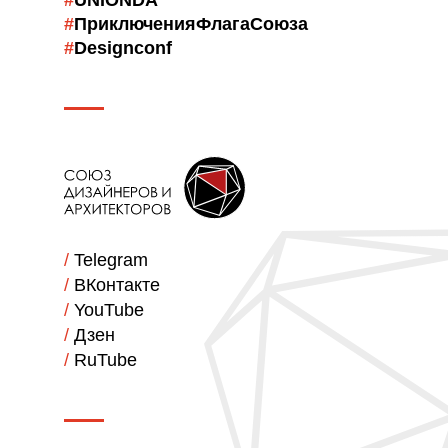
#
UNIONDA
#
ПриключенияФлагаСоюза
#
Designconf
/
Telegram
/
ВКонтакте
/
YouTube
/
Дзен
/
RuTube